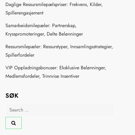
Daglige Ressursmilepælspriser: Frekvens, Kilder,
Spillerengasjement
Samarbeidsmilepæler: Partnerskap,
Krysspromoteringer, Delte Belønninger
Ressursmilepæler: Ressurstyper, Innsamlingsstrategier,
Spillerfordeler
VIP Oppladningsbonuser: Eksklusive Belønninger,
Medlemsfordeler, Trinnvise Insentiver
SØK
Search
for: