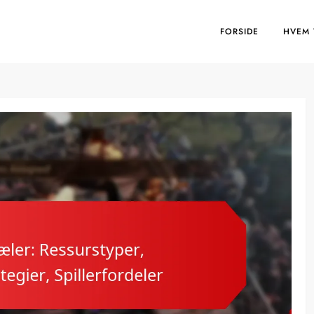
FORSIDE
HVEM 