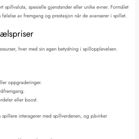
rt spillvaluta, spesielle gjenstander eller unike evner. Formålet
 følelse av fremgang og prestasjon når de avanserer i spillet.
pælspriser
ressurser, hver med sin egen betydning i spillopplevelsen.
ller oppgraderinger.
ivåfremgang.
rdeler eller boost.
n spillere interagerer med spillverdenen, og påvirker