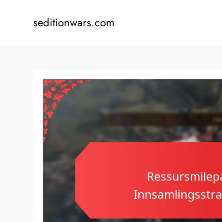
Skip
to
seditionwars.com
content