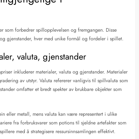
urser som forbedrer spillopplevelsen og fremgangen. Disse
 og gjenstander, hver med unike formål og fordeler i spillet.
aler, valuta, gjenstander
riser inkluderer materialer, valuta og gjenstander. Materialer
dering av utstyr. Valuta refererer vanligvis til spillvaluta som
enstander omfatter et bredt spekter av brukbare objekter som
in eller metall, mens valuta kan være representert i ulike
riere fra forbruksvarer som potions til sjeldne artefakter som
spillere med å strategisere ressursinnsamlingen effektivt.