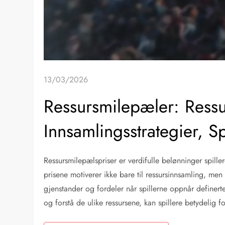
13/03/2026
Ressursmilepæler: Ressu
Innsamlingsstrategier, Sp
Ressursmilepælspriser er verdifulle belønninger spillere
prisene motiverer ikke bare til ressursinnsamling, men
gjenstander og fordeler når spillerne oppnår definert
og forstå de ulike ressursene, kan spillere betydelig 