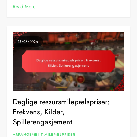
Read More
13/03/2026
Daglige ressursmilepælspriser:
Frekvens, Kilder,
Spillerengasjement
ARRANGEMENT MILEPÆLPRISER