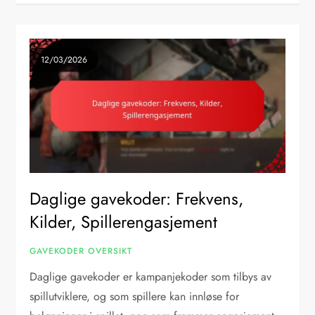
12/03/2026
Daglige gavekoder: Frekvens,
Kilder, Spillerengasjement
GAVEKODER OVERSIKT
Daglige gavekoder er kampanjekoder som tilbys av
spillutviklere, og som spillere kan innløse for