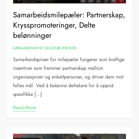
Samarbeidsmilepæler: Partnerskap,
Krysspromoteringer, Delte
belønninger
ARRANGEMENT MILEPÆLPRISER
Samarbeidspriser for milepæler fungerer som kraftige
insentiver som fremmer partnerskap mellom
organisasjoner og enkeltpersoner, og driver dem mot
felles mål. Ved å belønne deltakere for å oppnå
spesifikke […]
Read More