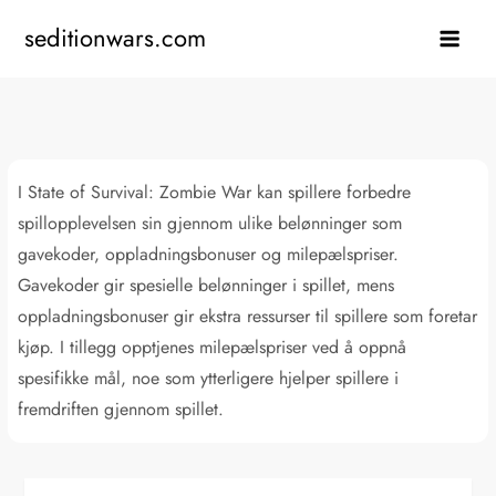
Skip
seditionwars.com
to
content
I State of Survival: Zombie War kan spillere forbedre
spillopplevelsen sin gjennom ulike belønninger som
gavekoder, oppladningsbonuser og milepælspriser.
Gavekoder gir spesielle belønninger i spillet, mens
oppladningsbonuser gir ekstra ressurser til spillere som foretar
kjøp. I tillegg opptjenes milepælspriser ved å oppnå
spesifikke mål, noe som ytterligere hjelper spillere i
fremdriften gjennom spillet.