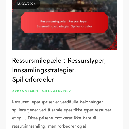
13/03/2026
Ressursmilepæler: Ressurstyper,
Innsamlingsstrategier,
Spillerfordeler
ARRANGEMENT MILEPÆLPRISER
Ressursmilepælspriser er verdifulle belønninger
spillere tjener ved å samle spesifikke typer ressurser i
et spill. Disse prisene motiverer ikke bare til
ressursinnsamling, men forbedrer også