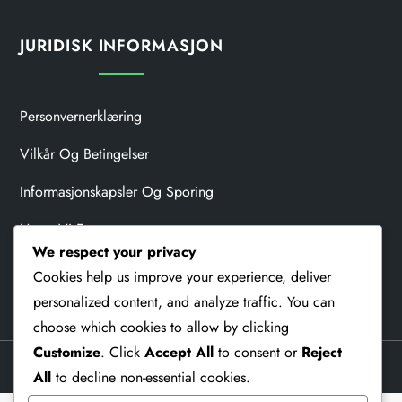
JURIDISK INFORMASJON
Personvernerklæring
Vilkår Og Betingelser
Informasjonskapsler Og Sporing
Hvem Vi Er
We respect your privacy
Ta Kontakt
Cookies help us improve your experience, deliver
personalized content, and analyze traffic. You can
choose which cookies to allow by clicking
Customize
. Click
Accept All
to consent or
Reject
Theme Memorial Blog by
Kantipur Themes
All
to decline non-essential cookies.