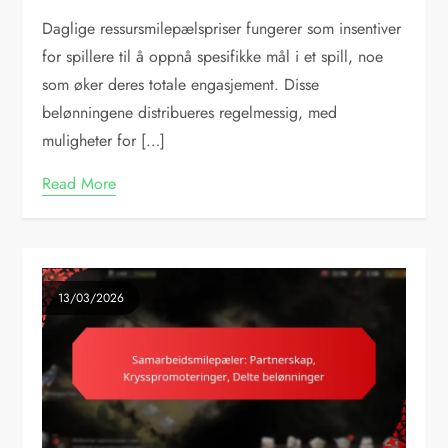
Daglige ressursmilepælspriser fungerer som insentiver
for spillere til å oppnå spesifikke mål i et spill, noe
som øker deres totale engasjement. Disse
belønningene distribueres regelmessig, med
muligheter for […]
Read More
13/03/2026