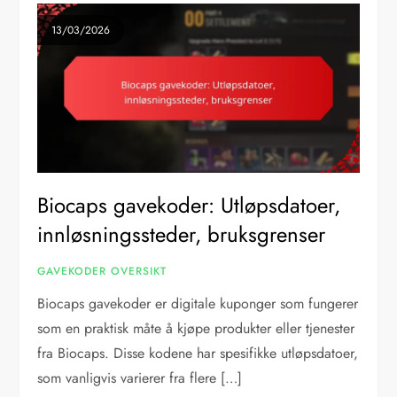
13/03/2026
Biocaps gavekoder: Utløpsdatoer,
innløsningssteder, bruksgrenser
GAVEKODER OVERSIKT
Biocaps gavekoder er digitale kuponger som fungerer
som en praktisk måte å kjøpe produkter eller tjenester
fra Biocaps. Disse kodene har spesifikke utløpsdatoer,
som vanligvis varierer fra flere […]