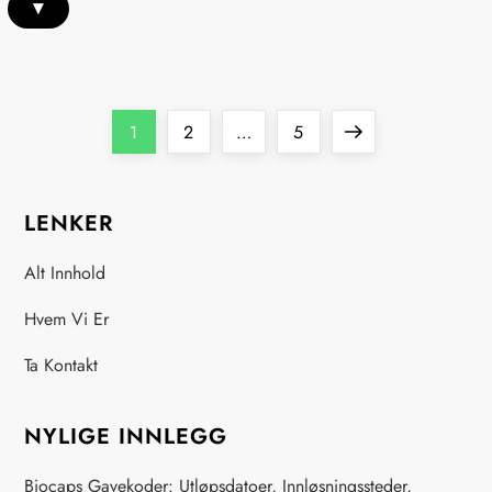
▾
P
Page
Page
Page
Next
1
2
…
5
o
page
LENKER
s
Alt Innhold
t
Hvem Vi Er
s
Ta Kontakt
p
a
NYLIGE INNLEGG
Biocaps Gavekoder: Utløpsdatoer, Innløsningssteder,