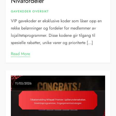
Nivåfordeler
GAVEKODER OVERSIKT
VIP gavekoder er eksklusive koder som låser opp en
rekke belønninger og fordeler for medlemmer av
lojalitetsprogrammer. Disse kodene gir tilgang til
spesielle rabatter, unike varer og prioriterte […]
Read More
11/03/2026