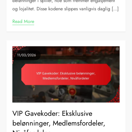
belønninger i spillet, noe som fremmer engasjement
og lojalitet. Disse kodene slippes vanligvis daglig […]
Read More
11/03/2026
VIP Gavekoder: Eksklusive
belønninger, Medlemsfordeler,