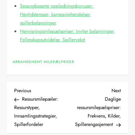
Sesongbaserte oppladningsbonuser:
Høytidstemaer, kampanjehendelser,
spillerbelønninger
Henvisningsmilepælspriser: Inviter belønninger,
Fellesskapsutvidelse, Spillervekst
ARRANGEMENT MILEPÆLPRISER
P
Previous
Next
Previous
Next
Post
Post
Ressursmilepæler:
Daglige
o
Ressurstyper,
ressursmilepælspriser:
Innsamlingsstrategier,
Frekvens, Kilder,
s
Spillerfordeler
Spillerengasjement