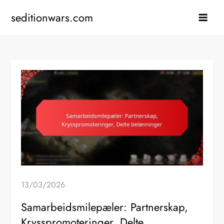
Skip
seditionwars.com
to
content
13/03/2026
Samarbeidsmilepæler: Partnerskap,
Krysspromoteringer, Delte