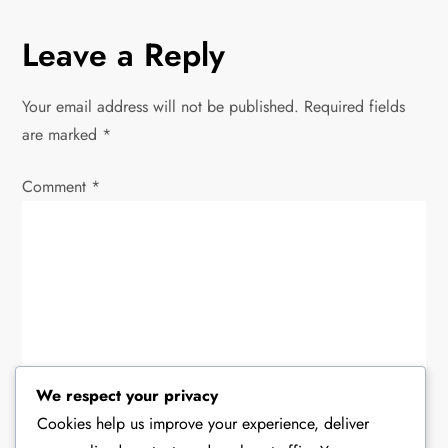
t
n
Leave a Reply
a
Your email address will not be published.
Required fields
v
are marked
*
i
Comment
*
g
a
t
i
We respect your privacy
o
Cookies help us improve your experience, deliver