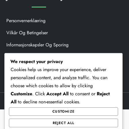
Personvernerklæring
Vilkår Og Betingelser
Informasjonskapsler Og Sporing
Hvem Vi Er
We respect your privacy
Ta Kontakt
Cookies help us improve your experience, deliver
personalized content, and analyze traffic. You can
choose which cookies to allow by clicking
Customize
. Click
Accept All
to consent or
Reject
Theme Memorial Blog by
Kantipur Themes
All
to decline non-essential cookies.
CUSTOMIZE
REJECT ALL