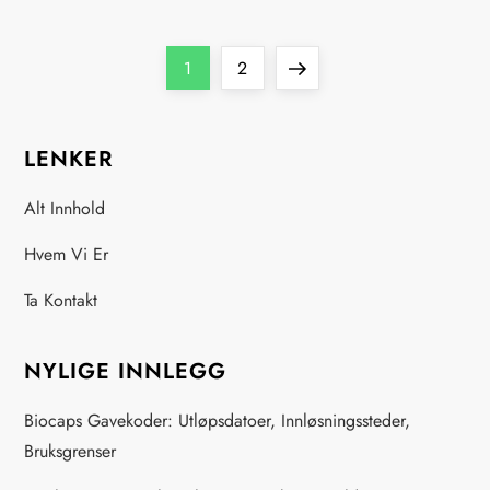
P
Page
Page
Next
1
2
o
page
LENKER
s
Alt Innhold
t
Hvem Vi Er
s
Ta Kontakt
p
a
NYLIGE INNLEGG
g
Biocaps Gavekoder: Utløpsdatoer, Innløsningssteder,
Bruksgrenser
i